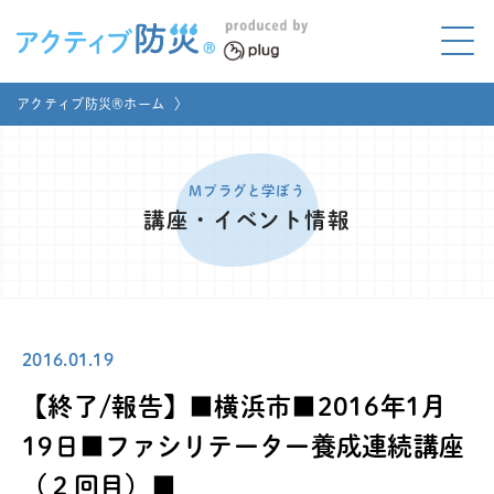
アクティブ防災とは?
アクティブ防災®ホーム
〉
ABOUT
Mプラグと学ぼう
LEARNING
Mプラグと学ぼう
講座・イベント情報
家庭でやってみよう
LET'S TRY
コラボ事例
COLLABORATION
2016.01.19
メディア掲載
MEDIA
【終了/報告】■横浜市■2016年1月
講座のご依頼
取材お申し込み
19日■ファシリテーター養成連続講座
（２回目）■
お問い合わせ
運営団体