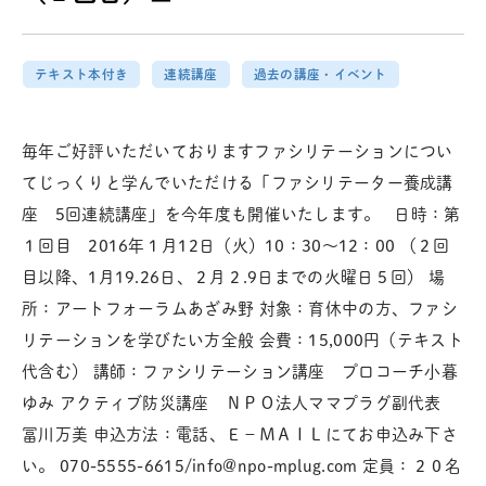
テキスト本付き
連続講座
過去の講座・イベント
毎年ご好評いただいておりますファシリテーションについ
てじっくりと学んでいただける「ファシリテーター養成講
座 5回連続講座」を今年度も開催いたします。 日時：第
１回目 2016年１月12日（火）10：30～12：00 （２回
目以降、1月19.26日、２月２.9日までの火曜日５回） 場
所：アートフォーラムあざみ野 対象：育休中の方、ファシ
リテーションを学びたい方全般 会費：15,000円（テキスト
代含む） 講師：ファシリテーション講座 プロコーチ小暮
ゆみ アクティブ防災講座 ＮＰＯ法人ママプラグ副代表
冨川万美 申込方法：電話、Ｅ－ＭＡＩＬにてお申込み下さ
い。 070-5555-6615/info@npo-mplug.com 定員：２０名