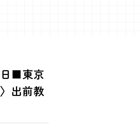
5日■東京
宅〉出前教