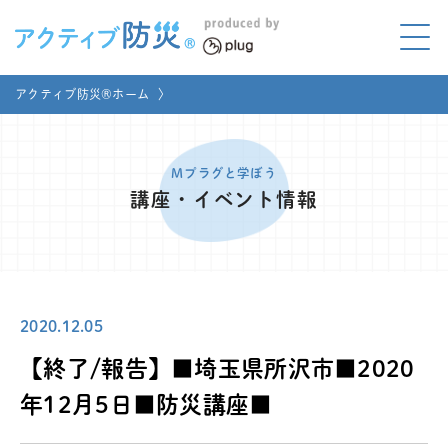
アクティブ防災とは?
アクティブ防災®ホーム
〉
ABOUT
Mプラグと学ぼう
LEARNING
Mプラグと学ぼう
講座・イベント情報
家庭でやってみよう
LET'S TRY
コラボ事例
COLLABORATION
2020.12.05
メディア掲載
MEDIA
【終了/報告】■埼玉県所沢市■2020
講座のご依頼
取材お申し込み
年12月5日■防災講座■
お問い合わせ
運営団体