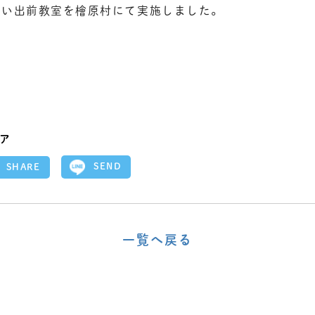
さい出前教室を
檜原村
にて実施しました。
ア
SEND
SHARE
一覧へ戻る
〈