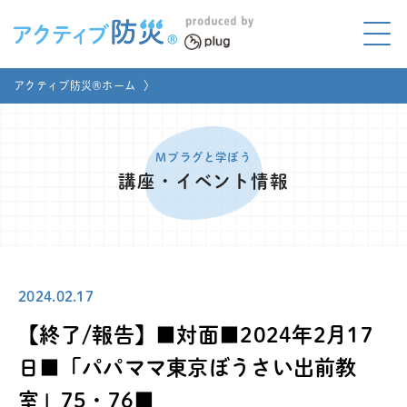
アクティブ防災とは?
アクティブ防災®ホーム
〉
ABOUT
Mプラグと学ぼう
LEARNING
Mプラグと学ぼう
講座・イベント情報
家庭でやってみよう
LET'S TRY
コラボ事例
COLLABORATION
2024.02.17
メディア掲載
MEDIA
【終了/報告】■対面■2024年2月17
講座のご依頼
取材お申し込み
日■「パパママ東京ぼうさい出前教
室」75・76■
お問い合わせ
運営団体