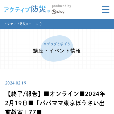
アクティブ防災とは?
アクティブ防災®ホーム
〉
ABOUT
Mプラグと学ぼう
LEARNING
Mプラグと学ぼう
講座・イベント情報
家庭でやってみよう
LET'S TRY
コラボ事例
COLLABORATION
2024.02.19
メディア掲載
MEDIA
【終了/報告】■オンライン■2024年
講座のご依頼
取材お申し込み
2月19日■「パパママ東京ぼうさい出
前教室」77■
お問い合わせ
運営団体