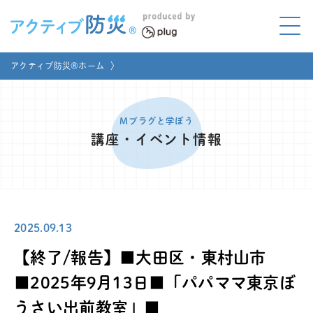
アクティブ防災とは?
アクティブ防災®ホーム
〉
ABOUT
Mプラグと学ぼう
LEARNING
Mプラグと学ぼう
講座・イベント情報
家庭でやってみよう
LET'S TRY
コラボ事例
COLLABORATION
2025.09.13
メディア掲載
MEDIA
【終了/報告】■大田区・東村山市
講座のご依頼
取材お申し込み
■2025年9月13日■「パパママ東京ぼ
うさい出前教室」■
お問い合わせ
運営団体