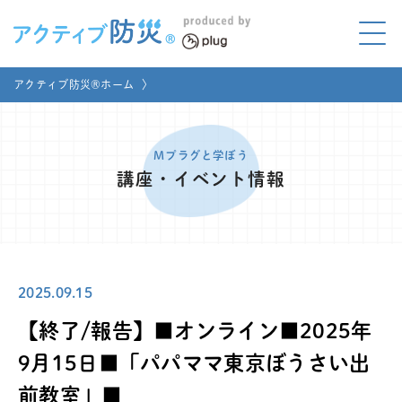
アクティブ防災とは?
アクティブ防災®ホーム
〉
ABOUT
Mプラグと学ぼう
LEARNING
Mプラグと学ぼう
講座・イベント情報
家庭でやってみよう
LET'S TRY
コラボ事例
COLLABORATION
2025.09.15
メディア掲載
MEDIA
【終了/報告】■オンライン■2025年
講座のご依頼
取材お申し込み
9月15日■「パパママ東京ぼうさい出
前教室」■
お問い合わせ
運営団体