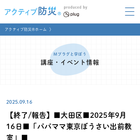
アクティブ防災とは?
アクティブ防災®ホーム
〉
ABOUT
Mプラグと学ぼう
LEARNING
Mプラグと学ぼう
講座・イベント情報
家庭でやってみよう
LET'S TRY
コラボ事例
COLLABORATION
2025.09.16
メディア掲載
MEDIA
【終了/報告】■大田区■2025年9月
講座のご依頼
取材お申し込み
16日■「パパママ東京ぼうさい出前教
室」■
お問い合わせ
運営団体