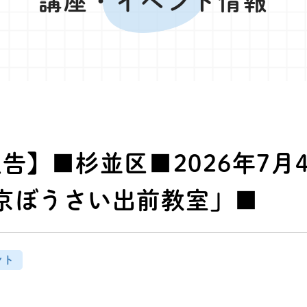
講座・イベント情報
報告】■杉並区■2026年7月
京ぼうさい出前教室」■
ント