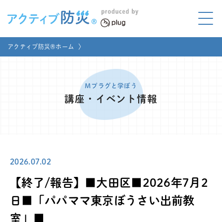
アクティブ防災とは?
アクティブ防災®ホーム
〉
ABOUT
Mプラグと学ぼう
LEARNING
Mプラグと学ぼう
講座・イベント情報
家庭でやってみよう
LET'S TRY
コラボ事例
COLLABORATION
2026.07.02
メディア掲載
MEDIA
【終了/報告】■大田区■2026年7月2
講座のご依頼
取材お申し込み
日■「パパママ東京ぼうさい出前教
室」■
お問い合わせ
運営団体