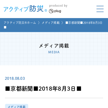
アクティブ防災とは?
アクティブ防災®ホーム
〉
メディア掲載
〉
■京都新聞■2018年8月3日
ABOUT
■
Mプラグと学ぼう
LEARNING
メディア掲載
家庭でやってみよう
MEDIA
LET'S TRY
コラボ事例
COLLABORATION
2018.08.03
メディア掲載
MEDIA
■京都新聞■2018年8月3日■
講座のご依頼
取材お申し込み
お問い合わせ
運営団体
メディア掲載