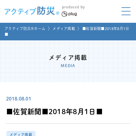
アクティブ防災とは?
アクティブ防災®ホーム
〉
メディア掲載
〉
■佐賀新聞■2018年8月1日
ABOUT
■
Mプラグと学ぼう
LEARNING
メディア掲載
家庭でやってみよう
MEDIA
LET'S TRY
コラボ事例
COLLABORATION
2018.08.01
メディア掲載
MEDIA
■佐賀新聞■2018年8月1日■
講座のご依頼
取材お申し込み
お問い合わせ
運営団体
メディア掲載