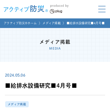
アクティブ防災とは?
アクティブ防災®ホーム
〉
メディア掲載
〉
■給排水設備研究■4月号■
ABOUT
Mプラグと学ぼう
LEARNING
メディア掲載
MEDIA
家庭でやってみよう
LET'S TRY
コラボ事例
COLLABORATION
2024.05.06
メディア掲載
■給排水設備研究■4月号■
MEDIA
講座のご依頼
取材お申し込み
メディア掲載
お問い合わせ
運営団体