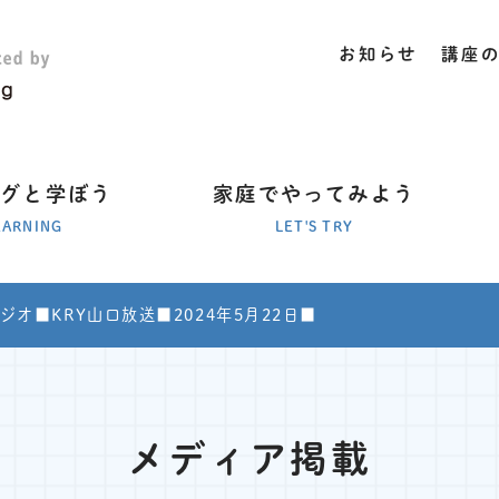
お知らせ
講座
ラグと学ぼう
家庭でやってみよう
EARNING
LET'S TRY
ジオ■KRY山口放送■2024年5月22日■
メディア掲載