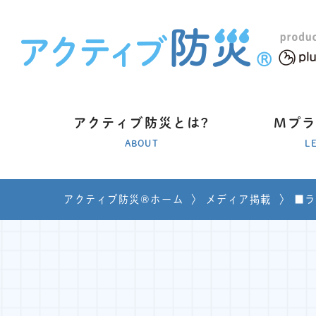
アクティブ防災とは?
Mプ
ABOUT
L
アクティブ防災®ホーム
〉
メディア掲載
〉
■ラ