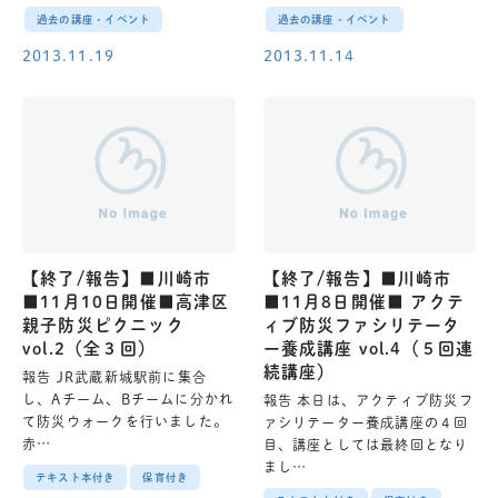
過去の講座・イベント
過去の講座・イベント
2013.11.19
2013.11.14
【終了/報告】■川崎市
【終了/報告】■川崎市
■11月10日開催■高津区
■11月8日開催■ アクテ
親子防災ピクニック
ィブ防災ファシリテータ
vol.2（全３回）
ー養成講座 vol.4（５回連
続講座）
報告 JR武蔵新城駅前に集合
し、Aチーム、Bチームに分かれ
報告 本日は、アクティブ防災フ
て防災ウォークを行いました。
ァシリテーター養成講座の４回
赤…
目、講座としては最終回となり
まし…
テキスト本付き
保育付き