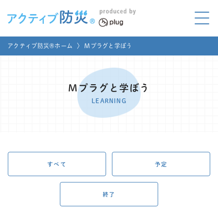
アクティブ防災とは?
アクティブ防災®ホーム
〉
Mプラグと学ぼう
ABOUT
Mプラグと学ぼう
LEARNING
Mプラグと学ぼう
家庭でやってみよう
LEARNING
LET'S TRY
コラボ事例
COLLABORATION
メディア掲載
すべて
予定
MEDIA
講座のご依頼
取材お申し込み
終了
お問い合わせ
運営団体