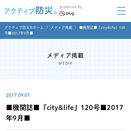
アクティブ防災とは?
アクティブ防災®ホーム
〉
メディア掲載
〉
■機関誌■『city&life』120
ABOUT
号■2017年9月■
Mプラグと学ぼう
LEARNING
メディア掲載
家庭でやってみよう
MEDIA
LET'S TRY
コラボ事例
COLLABORATION
2017.09.01
メディア掲載
MEDIA
■機関誌■『city&life』120号■2017
講座のご依頼
取材お申し込み
年9月■
お問い合わせ
運営団体