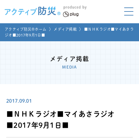
アクティブ防災とは?
アクティブ防災®ホーム
〉
メディア掲載
〉
■ＮＨＫラジオ■マイあさラ
ABOUT
ジオ■2017年9月1日■
Mプラグと学ぼう
LEARNING
メディア掲載
家庭でやってみよう
MEDIA
LET'S TRY
コラボ事例
COLLABORATION
2017.09.01
メディア掲載
MEDIA
■ＮＨＫラジオ■マイあさラジオ
講座のご依頼
取材お申し込み
■2017年9月1日■
お問い合わせ
運営団体