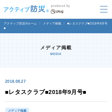
アクティブ防災とは?
アクティブ防災®ホーム
〉
メディア掲載
〉
■レタスクラブ■2018年9月号
ABOUT
■
Mプラグと学ぼう
LEARNING
メディア掲載
家庭でやってみよう
MEDIA
LET'S TRY
コラボ事例
COLLABORATION
2018.08.27
メディア掲載
MEDIA
■レタスクラブ■2018年9月号■
講座のご依頼
取材お申し込み
お問い合わせ
運営団体
メディア掲載