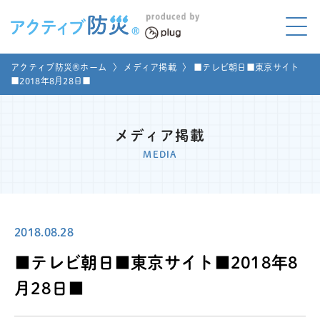
アクティブ防災とは?
アクティブ防災®ホーム
〉
メディア掲載
〉
■テレビ朝日■東京サイト
ABOUT
■2018年8月28日■
Mプラグと学ぼう
LEARNING
メディア掲載
家庭でやってみよう
MEDIA
LET'S TRY
コラボ事例
COLLABORATION
2018.08.28
メディア掲載
MEDIA
■テレビ朝日■東京サイト■2018年8
講座のご依頼
取材お申し込み
月28日■
お問い合わせ
運営団体