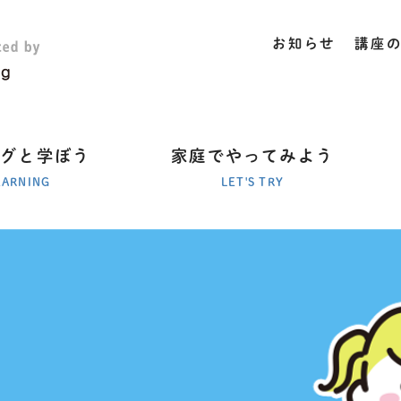
お知らせ
講座
ラグと学ぼう
家庭でやってみよう
EARNING
LET'S TRY
、