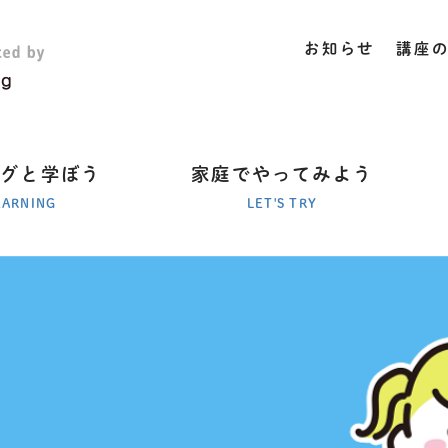
お知らせ
講座
ラグと学ぼう
家庭でやってみよう
EARNING
LET'S TRY
、