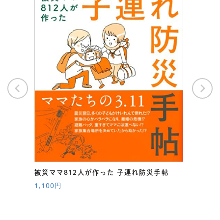
被災ママ812人が作った 子連れ防災手帖
1,100円
人の被
被災マ