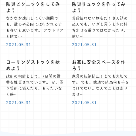
防災ピクニックをしてみ
防災リュックを作ってみ
よう
よう
なかなか遠出しにくい期間で
普段使わない物をたくさん詰め
も、散歩や公園には行かれる方
込んでも、いざと言うときに持
も多いと思います。 アウトドア
ち出せる重さではなかったり、
と防災…
使い…
2021.05.31
2021.05.31
ローリングストックを始
お家に安全スペースを作
めよう
ろう
政府の指針として、7日間の備
家具の転倒防止！とても大切で
蓄を推奨されています。 が、置
す。 でも、億劫で結局何も手を
き場所に悩んだり、もったいな
つけてない。なんてことはあり
く感…
ませ…
2021.05.31
2021.05.31