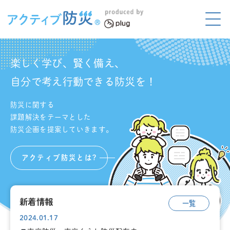
アクティブ防災とは?
ABOUT
楽しく学び、賢く備え、
Mプラグと学ぼう
自分で考え行動できる防災を！
LEARNING
防災に関する
家庭でやってみよう
LET'S TRY
課題解決をテーマとした
防災企画を提案していきます。
コラボ事例
COLLABORATION
アクティブ防災とは?
メディア掲載
MEDIA
講座のご依頼
取材お申し込み
新着情報
一覧
2024.01.17
お問い合わせ
運営団体