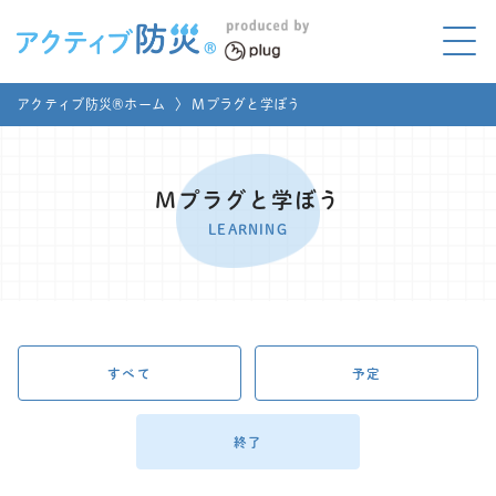
アクティブ防災とは?
アクティブ防災®ホーム
〉
Mプラグと学ぼう
ABOUT
Mプラグと学ぼう
LEARNING
Mプラグと学ぼう
家庭でやってみよう
LEARNING
LET'S TRY
コラボ事例
COLLABORATION
メディア掲載
すべて
予定
MEDIA
講座のご依頼
取材お申し込み
終了
お問い合わせ
運営団体