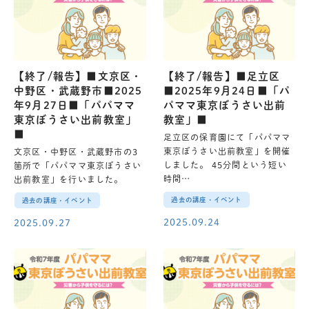
【終了/報告】■文京区・
【終了/報告】■足立区
中野区・武蔵野市■2025
■2025年9月24日■「パ
年9月27日■「パパママ
パママ東京ぼうさい出前
東京ぼうさい出前教室」
教室」■
■
足立区の保育園にて「パパママ
東京ぼうさい出前教室」を開催
文京区・中野区・武蔵野市の3
しました。 45分間という短い
箇所で「パパママ東京ぼうさい
時間…
出前教室」を行いました。
過去の講座・イベント
過去の講座・イベント
2025.09.24
2025.09.27