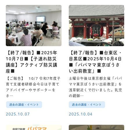
【終了/報告】■2025年
【終了/報告】■台東区・
10月7日■【子連れ防災
目黒区■2025年10月4日
講座】アクティブ防災講
■「パパママ東京ぼうさ
座■
い出前教室」■
【ご報告】 10/7 令和7年度子
土曜日午後は東京都主催「パパ
育て支援者研修会今日は子育て
ママ東京ぼうさい出前教室」を
アドバイザーやサポーターを
浅草駅近くで行いました。乳児
さ…
の親御…
過去の講座・イベント
過去の講座・イベント
2025.10.07
2025.10.04