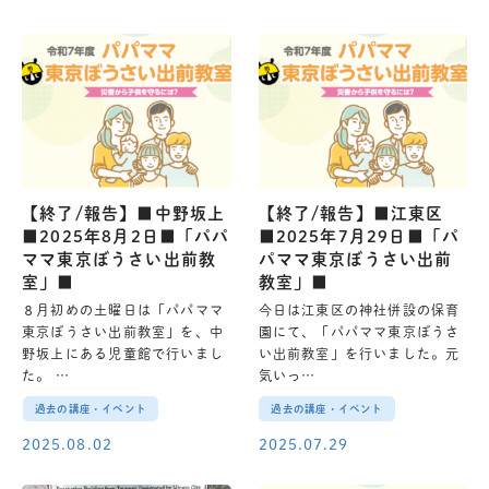
【終了/報告】■中野坂上
【終了/報告】■江東区
■2025年8月2日■「パパ
■2025年7月29日■「パ
ママ東京ぼうさい出前教
パママ東京ぼうさい出前
室」■
教室」■
８月初めの土曜日は「パパママ
今日は江東区の神社併設の保育
東京ぼうさい出前教室」を、中
園にて、「パパママ東京ぼうさ
野坂上にある児童館で行いまし
い出前教室」を行いました。元
た。 …
気いっ…
過去の講座・イベント
過去の講座・イベント
2025.08.02
2025.07.29