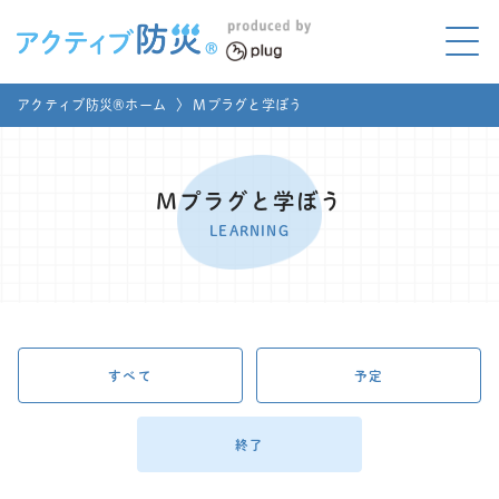
アクティブ防災とは?
アクティブ防災®ホーム
〉
Mプラグと学ぼう
ABOUT
Mプラグと学ぼう
LEARNING
Mプラグと学ぼう
家庭でやってみよう
LEARNING
LET'S TRY
コラボ事例
COLLABORATION
メディア掲載
すべて
予定
MEDIA
講座のご依頼
取材お申し込み
終了
お問い合わせ
運営団体