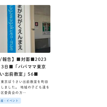
/報告】■対面■2023
月3日■「パパママ東京
い出前教室」56■
マ東京ぼうさい出前教室を町田
施しました。 地域の子ども達を
地区委員会の方…
講座・イベント