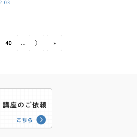
2.03
40
...
〉
»