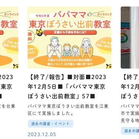
023
【終了/報告】■対面■2023
【終了
マ東京
年12月5日■「パパママ東京
年12
■
ぼうさい出前教室」57■
ぼうさ
室を台東
パパママ東京ぼうさい出前教室を江東
パパマ
区にて実施しました。
市で実
見守る
過去の講座・イベント
過去の
2023.12.05