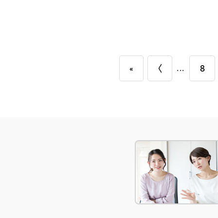
«
〈
...
8