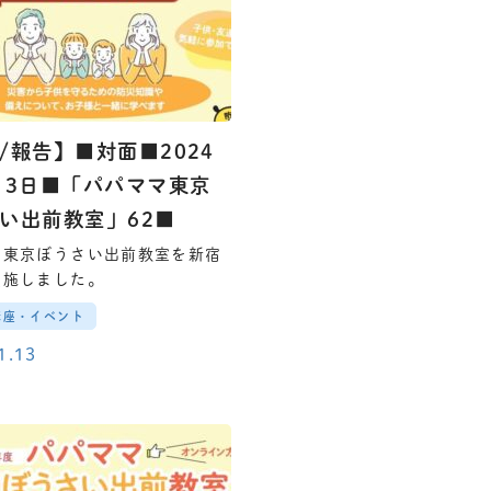
/報告】■対面■2024
13日■「パパママ東京
い出前教室」62■
マ東京ぼうさい出前教室を新宿
実施しました。
講座・イベント
1.13