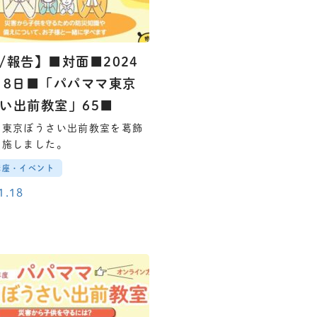
/報告】■対面■2024
18日■「パパママ東京
い出前教室」65■
マ東京ぼうさい出前教室を葛飾
実施しました。
講座・イベント
1.18