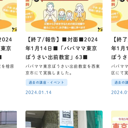
024
【終了/報告】■対面■2024
【終了
マ東京
年1月14日■「パパママ東京
年1月
■
ぼうさい出前教室」63■
ぼうさ
室を檜原
パパママ東京ぼうさい出前教室を西東
パパマ
京市にて実施しました。
区にて
過去の講座・イベント
過去の
2024.01.14
2024.0