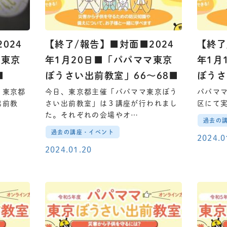
024
【終了/報告】■対面■2024
【終了
マ東京
年1月20日■「パパママ東京
年1月
■
ぼうさい出前教室」66～68■
ぼうさ
、東京都
今日、東京都主催「パパママ東京ぼう
パパマ
出前教
さい出前教室」は３講座が行われまし
区にて
た。それぞれの会場やオ…
過去の
過去の講座・イベント
2024.0
2024.01.20