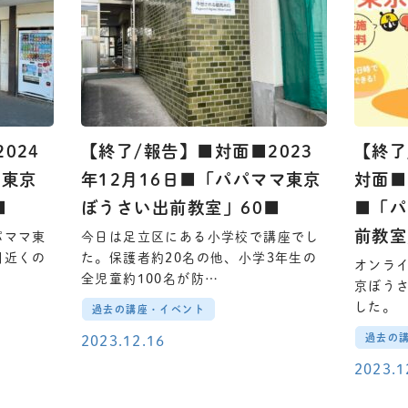
024
【終了/報告】■対面■2023
【終了
マ東京
年12月16日■「パパママ東京
対面■
■
ぼうさい出前教室」60■
■「パ
前教室
パママ東
今日は足立区にある小学校で講座でし
川近くの
た。保護者約20名の他、小学3年生の
オンラ
全児童約100名が防…
京ぼう
した。
過去の講座・イベント
過去の
2023.12.16
2023.1