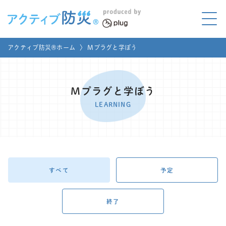
アクティブ防災とは?
アクティブ防災®ホーム
〉
Mプラグと学ぼう
ABOUT
Mプラグと学ぼう
LEARNING
Mプラグと学ぼう
家庭でやってみよう
LEARNING
LET'S TRY
コラボ事例
COLLABORATION
メディア掲載
すべて
予定
MEDIA
講座のご依頼
取材お申し込み
終了
お問い合わせ
運営団体