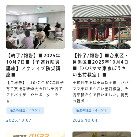
【終了/報告】■2025年
【終了/報告】■台東区・
10月7日■【子連れ防災
目黒区■2025年10月4日
講座】アクティブ防災講
■「パパママ東京ぼうさ
座■
い出前教室」■
【ご報告】 10/7 令和7年度子
土曜日午後は東京都主催「パパ
育て支援者研修会今日は子育て
ママ東京ぼうさい出前教室」を
アドバイザーやサポーターを
浅草駅近くで行いました。乳児
さ…
の親御…
過去の講座・イベント
過去の講座・イベント
2025.10.07
2025.10.04