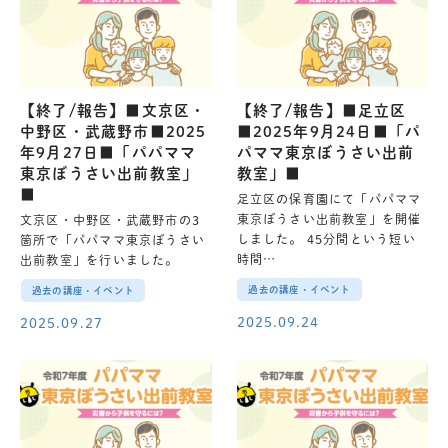
【終了/報告】■文京区・
【終了/報告】■足立区
中野区・武蔵野市■2025
■2025年9月24日■「パ
年9月27日■「パパママ
パママ東京ぼうさい出前
東京ぼうさい出前教室」
教室」■
■
足立区の保育園にて「パパママ
東京ぼうさい出前教室」を開催
文京区・中野区・武蔵野市の3
しました。 45分間という短い
箇所で「パパママ東京ぼうさい
時間…
出前教室」を行いました。
過去の講座・イベント
過去の講座・イベント
2025.09.24
2025.09.27