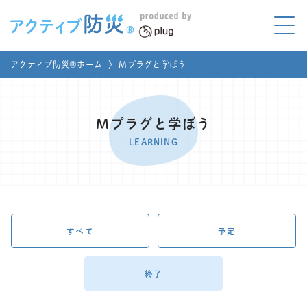
アクティブ防災とは?
アクティブ防災®ホーム
〉
Mプラグと学ぼう
ABOUT
Mプラグと学ぼう
LEARNING
Mプラグと学ぼう
家庭でやってみよう
LEARNING
LET'S TRY
コラボ事例
COLLABORATION
メディア掲載
すべて
予定
MEDIA
講座のご依頼
取材お申し込み
終了
お問い合わせ
運営団体