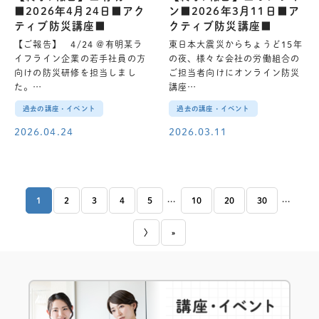
■2026年4月24日■アク
ン■2026年3月11日■ア
ティブ防災講座■
クティブ防災講座■
【ご報告】 4/24 @有明某ラ
東日本大震災からちょうど15年
イフライン企業の若手社員の方
の夜、様々な会社の労働組合の
向けの防災研修を担当しまし
ご担当者向けにオンライン防災
た。…
講座…
過去の講座・イベント
過去の講座・イベント
2026.04.24
2026.03.11
...
...
1
2
3
4
5
10
20
30
〉
»